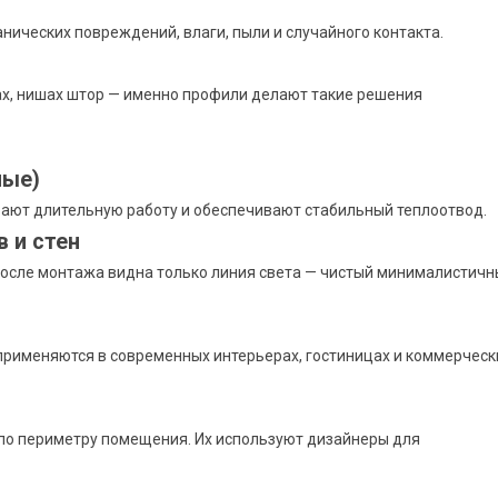
нических повреждений, влаги, пыли и случайного контакта.
цах, нишах штор — именно профили делают такие решения
ные)
вают длительную работу и обеспечивают стабильный теплоотвод.
 и стен
После монтажа видна только линия света — чистый минималистич
применяются в современных интерьерах, гостиницах и коммерческ
по периметру помещения. Их используют дизайнеры для