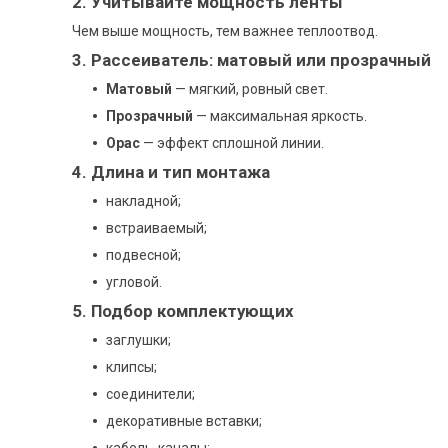
2. Учитывайте мощность ленты
Чем выше мощность, тем важнее теплоотвод.
3. Рассеиватель: матовый или прозрачный
Матовый
— мягкий, ровный свет.
Прозрачный
— максимальная яркость.
Оpac
— эффект сплошной линии.
4. Длина и тип монтажа
накладной;
встраиваемый;
подвесной;
угловой.
5. Подбор комплектующих
заглушки;
клипсы;
соединители;
декоративные вставки;
кабель-каналы;