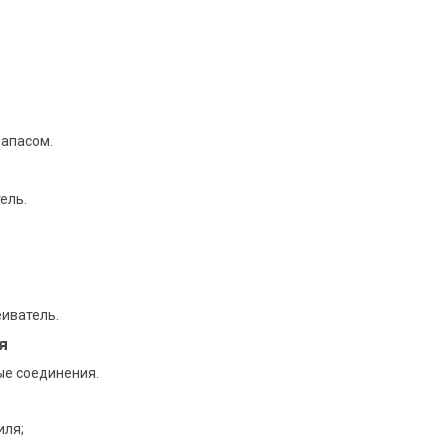
запасом.
ель.
еиватель.
я
е соединения.
иля;