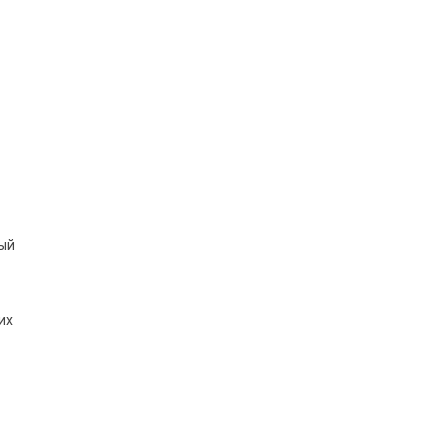
ный
их