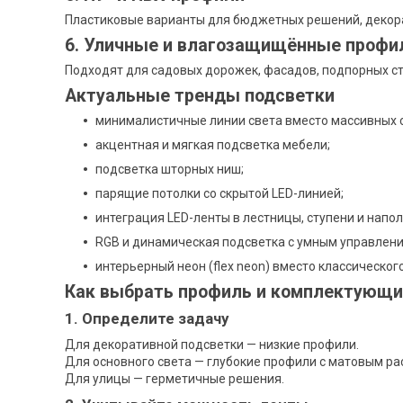
Пластиковые варианты для бюджетных решений, декора
6. Уличные и влагозащищённые профи
Подходят для садовых дорожек, фасадов, подпорных ст
Актуальные тренды подсветки
минималистичные линии света вместо массивных 
акцентная и мягкая подсветка мебели;
подсветка шторных ниш;
парящие потолки со скрытой LED-линией;
интеграция LED-ленты в лестницы, ступени и напо
RGB и динамическая подсветка с умным управлени
интерьерный неон (flex neon) вместо классического
Как выбрать профиль и комплектующи
1. Определите задачу
Для декоративной подсветки — низкие профили.
Для основного света — глубокие профили с матовым ра
Для улицы — герметичные решения.