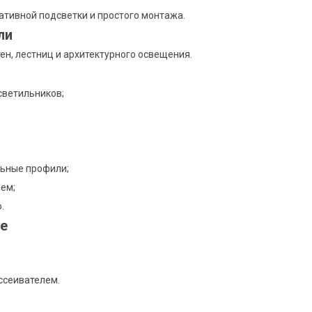
тивной подсветки и простого монтажа.
ли
ен, лестниц и архитектурного освещения.
светильников;
льные профили;
ем;
.
е
ссеивателем.