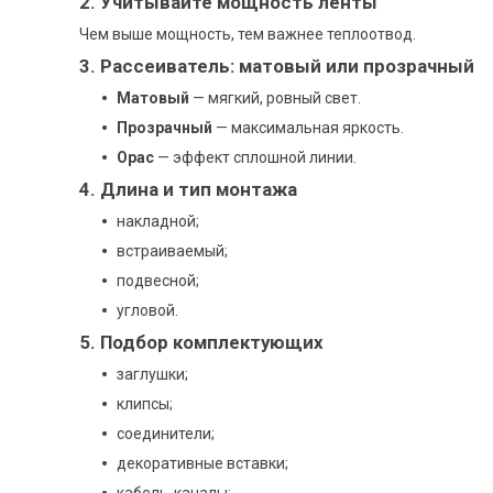
2. Учитывайте мощность ленты
Чем выше мощность, тем важнее теплоотвод.
3. Рассеиватель: матовый или прозрачный
Матовый
— мягкий, ровный свет.
Прозрачный
— максимальная яркость.
Оpac
— эффект сплошной линии.
4. Длина и тип монтажа
накладной;
встраиваемый;
подвесной;
угловой.
5. Подбор комплектующих
заглушки;
клипсы;
соединители;
декоративные вставки;
кабель-каналы;