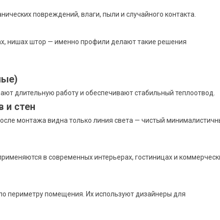
нических повреждений, влаги, пыли и случайного контакта.
цах, нишах штор — именно профили делают такие решения
ные)
вают длительную работу и обеспечивают стабильный теплоотвод.
 и стен
После монтажа видна только линия света — чистый минималистич
применяются в современных интерьерах, гостиницах и коммерческ
по периметру помещения. Их используют дизайнеры для