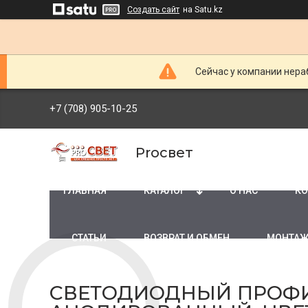
Создать сайт
на Satu.kz
Сейчас у компании нераб
+7 (708) 905-10-25
Proсвет
ГЛАВНАЯ
КАТАЛОГ
О НАС
КО
СТАТЬИ
ВОЗВРАТ И ОБМЕН
МОНТАЖ
СВЕТОДИОДНЫЙ ПРОФИ