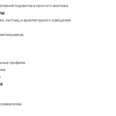
тивной подсветки и простого монтажа.
ли
ен, лестниц и архитектурного освещения.
светильников;
льные профили;
ем;
.
е
ссеивателем.