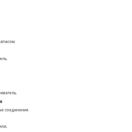
запасом.
ель.
еиватель.
я
е соединения.
иля;