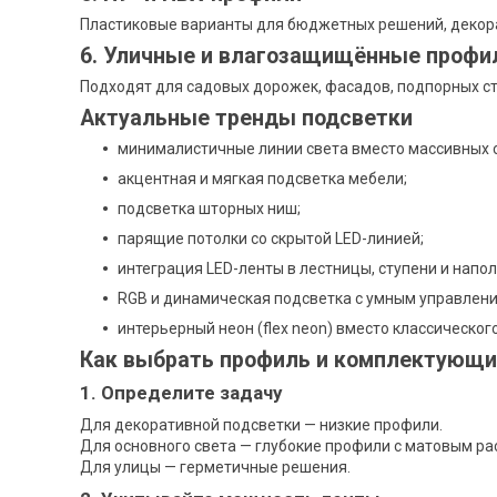
Пластиковые варианты для бюджетных решений, декора
6. Уличные и влагозащищённые профи
Подходят для садовых дорожек, фасадов, подпорных ст
Актуальные тренды подсветки
минималистичные линии света вместо массивных 
акцентная и мягкая подсветка мебели;
подсветка шторных ниш;
парящие потолки со скрытой LED-линией;
интеграция LED-ленты в лестницы, ступени и напо
RGB и динамическая подсветка с умным управлени
интерьерный неон (flex neon) вместо классического
Как выбрать профиль и комплектующи
1. Определите задачу
Для декоративной подсветки — низкие профили.
Для основного света — глубокие профили с матовым ра
Для улицы — герметичные решения.