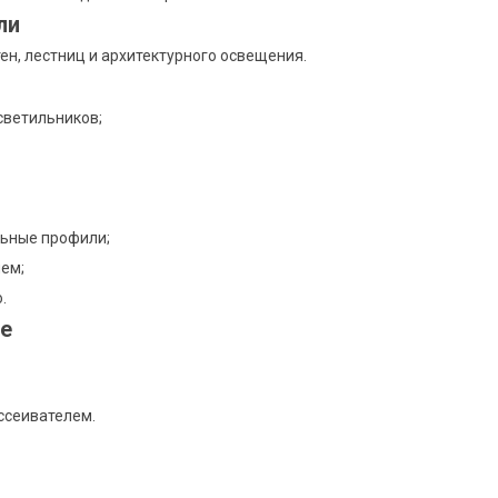
ли
ен, лестниц и архитектурного освещения.
светильников;
льные профили;
ем;
.
е
ссеивателем.