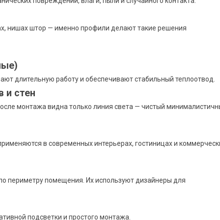
нических повреждений, влаги, пыли и случайного контакта.
цах, нишах штор — именно профили делают такие решения
ные)
вают длительную работу и обеспечивают стабильный теплоотвод.
 и стен
После монтажа видна только линия света — чистый минималистич
применяются в современных интерьерах, гостиницах и коммерческ
по периметру помещения. Их используют дизайнеры для
тивной подсветки и простого монтажа.