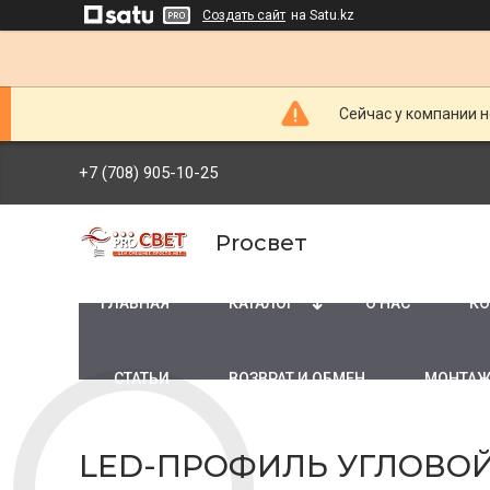
Создать сайт
на Satu.kz
Сейчас у компании н
+7 (708) 905-10-25
Proсвет
ГЛАВНАЯ
КАТАЛОГ
О НАС
КО
СТАТЬИ
ВОЗВРАТ И ОБМЕН
МОНТАЖ
LED-ПРОФИЛЬ УГЛОВОЙ