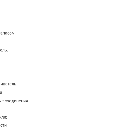
запасом.
ель.
еиватель.
я
е соединения.
иля;
сти;