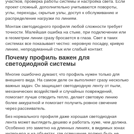
участков, проверка работы системы и настройка света. Если
проект сложный, дополнительно учитываются повороты,
углы, переходы, скрытые узлы, доступ к обслуживанию и
распределение нагрузки по линиям.
Монтаж светодиодного профиля любой сложности требует
точности. Малейшая ошибка на стыке, при подключении или
в геометрии линии сразу бросается в глаза. Свет в таких
системах все показывает честно: неровную посадку, кривую
линию, непродуманный стык или слабый контакт.
Почему профиль важен для
светодиодной системы
Многие ошибочно думают, что профиль нужен только для
внешнего вида. На самом деле он выполняет сразу несколько
важных задач. Он защищает светодиодную ленту от пыли,
механических воздействий и случайных повреждений,
помогает лучше отводить тепло, делает световую линию
более аккуратной и помогает получить ровное свечение
через рассеиватель.
Без нормального профиля даже хорошая светодиодная
лента может выглядеть дешево и работать хуже, чем должна.
Особенно это заметно на длинных линиях, в видимых зонах
интерьера и на объектах, где освещение должно быть не