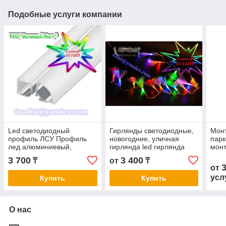
Подобные услуги компании
Led светодиодный
Гирлянды светодиодные,
Монт
профиль ЛСУ Профиль
новогодние, уличная
парк
лед алюминиевый,
гирлянда led гирлянда
мон
анодированный, цвет -
лед гирлянда Кисточка
свет
3 700
3 400
₸
от
₸
серебро
монт
от
осв
усл
Купить
Купить
О нас