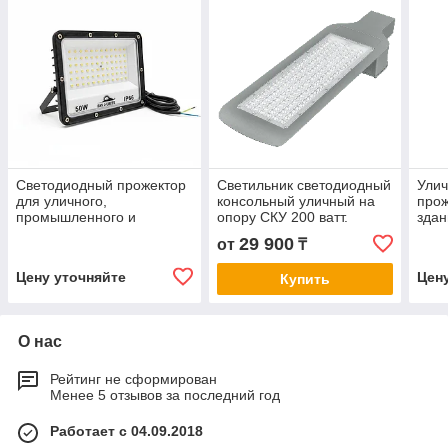
Светодиодный прожектор
Светильник светодиодный
Ули
для уличного,
консольный уличный на
прож
промышленного и
опору СКУ 200 ватт.
здан
архитектурного
прои
29 900
от
₸
освещения SP-FV-50W
объ
Цену уточняйте
Цен
Купить
О нас
Рейтинг не сформирован
Менее 5 отзывов за последний год
Работает с 04.09.2018