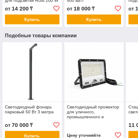
для подсветки RGB 100 W
500 ватт
подс
14 200
18 000
от
₸
от
₸
от
Купить
Купить
Подобные товары компании
Светодиодный фонарь
Светодиодный прожектор
Ста
парковый 50 Вт 3 метра
для уличного,
свет
промышленного и
архитектурного
70 000
11 
от
₸
освещения SP-FV-50W
Цену уточняйте
Купить