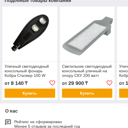
Подобные товары компании
Уличный светодиодный
Светильник светодиодный
Ули
консольный фонарь
консольный уличный на
кон
Кобра Сталкер 100 W
опору СКУ 200 ватт.
Кобр
8 140
29 900
от
₸
от
₸
от
Купить
Купить
О нас
Рейтинг не сформирован
Менее 5 отзывов за последний год