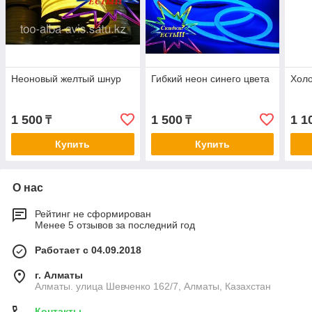
Неоновый желтый шнур
Гибкий неон синего цвета
Хол
1 500
1 500
1 1
₸
₸
Купить
Купить
О нас
Рейтинг не сформирован
Менее 5 отзывов за последний год
Работает с 04.09.2018
г. Алматы
Алматы. улица Шевченко 162/7, Алматы, Казахстан
Контакты