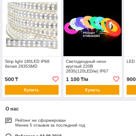
Strip light 180LED IP68
Cветодиодный неон
LED 
белая 2835SMD
круглый 220В
2835(120LED/м) IP67
гибкий неон. холодный
500
1 100
900
₸
₸/м
неон
Купить
Купить
О нас
Рейтинг не сформирован
Менее 5 отзывов за последний год