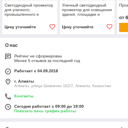
Светодиодный прожектор
Уличный светодиодный
Прож
для уличного,
прожектор для освещения
промышленного и
здания, площадки и
от
архитектурного
производственного
освещения SP-FV-50W
объекта SP-FV-200W
Цену уточняйте
Цену уточняйте
О нас
Рейтинг не сформирован
Менее 5 отзывов за последний год
Работает с 04.09.2018
г. Алматы
Алматы. улица Шевченко 162/7, Алматы, Казахстан
Контакты
Сегодня работает с 09:00 до 19:00
Показать весь график работы