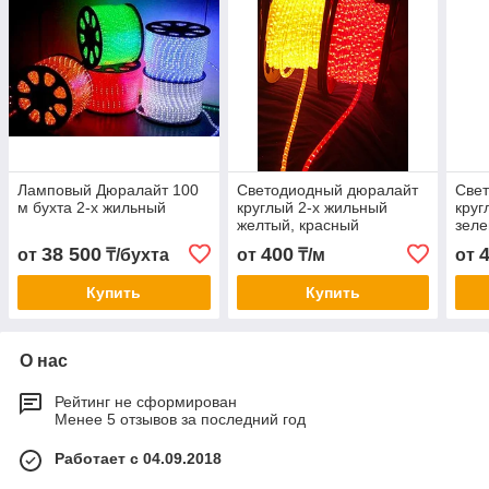
Ламповый Дюралайт 100
Светодиодный дюралайт
Све
м бухта 2-х жильный
круглый 2-х жильный
круг
желтый, красный
зеле
38 500
400
от
₸/бухта
от
₸/м
от
Купить
Купить
О нас
Рейтинг не сформирован
Менее 5 отзывов за последний год
Работает с 04.09.2018