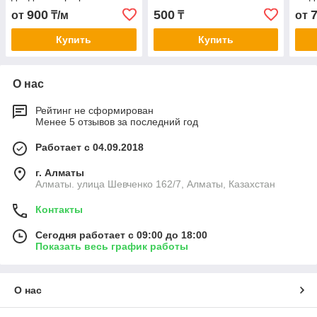
Белый,зеленый,красный,синий,желтый
Белы
900
500
от
₸/м
₸
от
Купить
Купить
О нас
Рейтинг не сформирован
Менее 5 отзывов за последний год
Работает с 04.09.2018
г. Алматы
Алматы. улица Шевченко 162/7, Алматы, Казахстан
Контакты
Сегодня работает с 09:00 до 18:00
Показать весь график работы
О нас