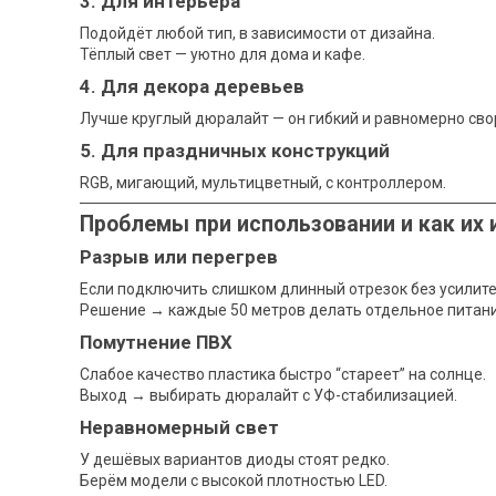
3. Для интерьера
Подойдёт любой тип, в зависимости от дизайна.
Тёплый свет — уютно для дома и кафе.
4. Для декора деревьев
Лучше круглый дюралайт — он гибкий и равномерно сво
5. Для праздничных конструкций
RGB, мигающий, мультицветный, с контроллером.
Проблемы при использовании и как их
Разрыв или перегрев
Если подключить слишком длинный отрезок без усилите
Решение → каждые 50 метров делать отдельное питани
Помутнение ПВХ
Слабое качество пластика быстро “стареет” на солнце.
Выход → выбирать дюралайт с УФ-стабилизацией.
Неравномерный свет
У дешёвых вариантов диоды стоят редко.
Берём модели с высокой плотностью LED.