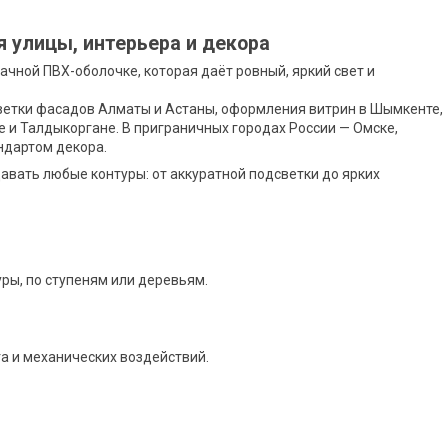
 улицы, интерьера и декора
чной ПВХ-оболочке, которая даёт ровный, яркий свет и
светки фасадов Алматы и Астаны, оформления витрин в Шымкенте,
 и Талдыкоргане. В приграничных городах России — Омске,
ндартом декора.
давать любые контуры: от аккуратной подсветки до ярких
ры, по ступеням или деревьям.
а и механических воздействий.