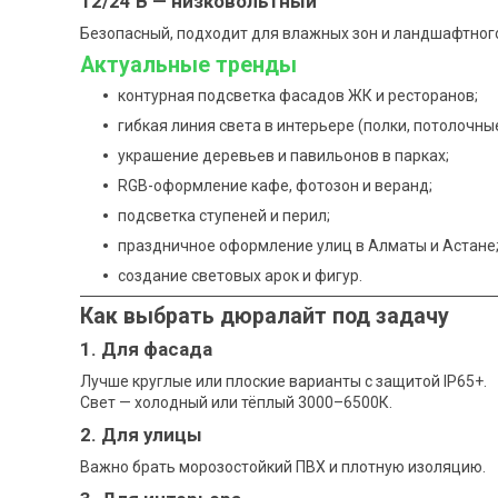
12/24 В — низковольтный
Безопасный, подходит для влажных зон и ландшафтног
Актуальные тренды
контурная подсветка фасадов ЖК и ресторанов;
гибкая линия света в интерьере (полки, потолочны
украшение деревьев и павильонов в парках;
RGB-оформление кафе, фотозон и веранд;
подсветка ступеней и перил;
праздничное оформление улиц в Алматы и Астане
создание световых арок и фигур.
Как выбрать дюралайт под задачу
1. Для фасада
Лучше круглые или плоские варианты с защитой IP65+.
Свет — холодный или тёплый 3000–6500К.
2. Для улицы
Важно брать морозостойкий ПВХ и плотную изоляцию.