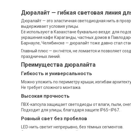
Дюралайт — гибкая световая линия для
Дюралайт — это эластичная светодиодная нить в прозра
выдерживает условия улицы.
Её используют в Казахстане буквально везде: для под
украшения кафе Караганды, частных домов в Павлодаре
Барнауле, Челябинске — дюралайт тоже давно стал ста
Главный плюс — он гнётся, не ломается и позволяет соз
праздничных линий.
Преимущества дюралайта
Гибкость и универсальность
Можно уложить по периметру крыши, изгибам архитекту
Не требует сложного монтажа.
Высокая прочность
ПВХ-капсула защищает светодиоды от влаги, пыли, снег
Подходит для улицы, благодаря защите IP65–IP67.
Ровный свет без пробелов
LED-нить светит непрерывно, без тёмных сегментов.