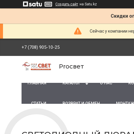
Создать сайт
на Satu.kz
Скидки оп
Сейчас у компании не
+7 (708) 905-10-25
Proсвет
ГЛАВНАЯ
КАТАЛОГ
О НАС
КО
СТАТЬИ
ВОЗВРАТ И ОБМЕН
МОНТАЖ