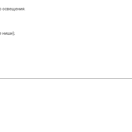
о освещения.
е ниши);
;