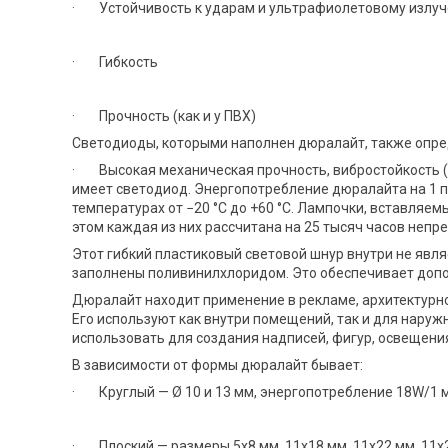
· Устойчивость к ударам и ультрафиолетовому излу
· Гибкость
· Прочность (как и у ПВХ)
Светодиоды, которыми наполнен дюралайт, также опре
· Высокая механическая прочность, вибростойкость (
имеет светодиод. Энергопотребление дюралайта на 1 по
температурах от −20 °C до +60 °C. Лампочки, вставляемы
этом каждая из них рассчитана на 25 тысяч часов непр
Этот гибкий пластиковый световой шнур внутри не яв
заполнены поливинилхлоридом. Это обеспечивает доп
Дюралайт находит применение в рекламе, архитектурном
Его используют как внутри помещений, так и для нару
использовать для создания надписей, фигур, освещен
В зависимости от формы дюралайт бывает:
· Круглый — Ø 10 и 13 мм, энергопотребление 18W/1 
· Плоский — размеры 5x8 мм, 11х18 мм, 11х22 мм, 11х2