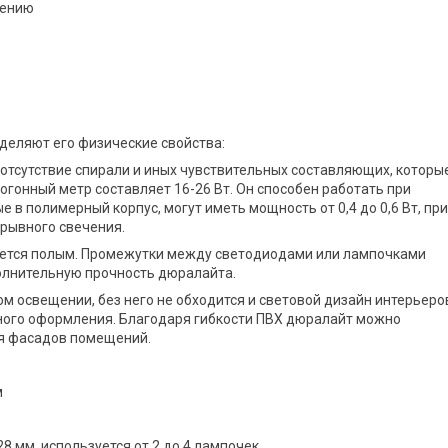
чению
деляют его физические свойства:
отсутствие спирали и иных чувствительных составляющих, которы
гонный метр составляет 16-26 Вт. Он способен работать при
е в полимерный корпус, могут иметь мощность от 0,4 до 0,6 Вт, при
ерывного свечения.
ляется полым. Промежутки между светодиодами или лампочками
олнительную прочность дюралайта.
 освещении, без него не обходится и световой дизайн интерьеров
жного оформления. Благодаря гибкости ПВХ дюралайт можно
ия фасадов помещений.
м
8 мм, используется от 2 до 4 лампочек