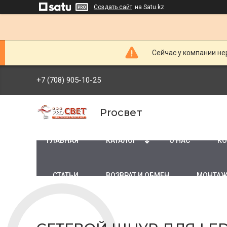
Создать сайт
на Satu.kz
Сейчас у компании не
+7 (708) 905-10-25
Proсвет
ГЛАВНАЯ
КАТАЛОГ
О НАС
КО
СТАТЬИ
ВОЗВРАТ И ОБМЕН
МОНТАЖ