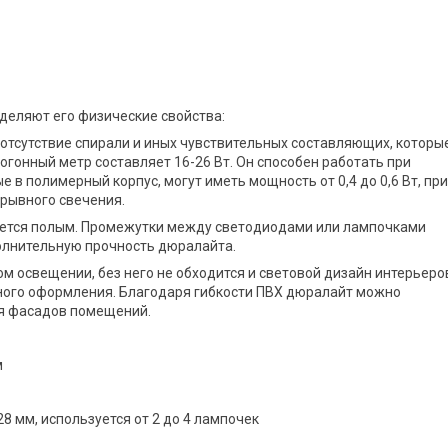
деляют его физические свойства:
отсутствие спирали и иных чувствительных составляющих, которы
гонный метр составляет 16-26 Вт. Он способен работать при
е в полимерный корпус, могут иметь мощность от 0,4 до 0,6 Вт, при
ерывного свечения.
ляется полым. Промежутки между светодиодами или лампочками
олнительную прочность дюралайта.
 освещении, без него не обходится и световой дизайн интерьеров
жного оформления. Благодаря гибкости ПВХ дюралайт можно
ия фасадов помещений.
м
8 мм, используется от 2 до 4 лампочек