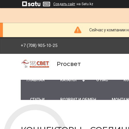
Создать сайт
на Satu.kz
Сейчас у компании н
+7 (708) 905-10-25
Proсвет
ГЛАВНАЯ
КАТАЛОГ
О НАС
КО
СТАТЬИ
ВОЗВРАТ И ОБМЕН
МОНТАЖ