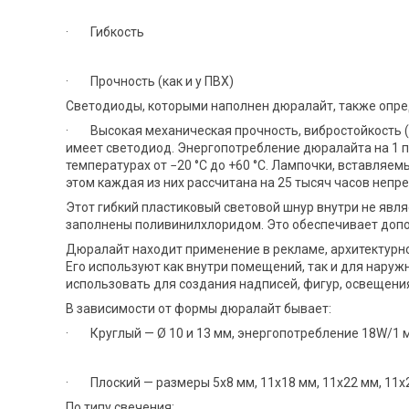
· Гибкость
· Прочность (как и у ПВХ)
Светодиоды, которыми наполнен дюралайт, также опре
· Высокая механическая прочность, вибростойкость (
имеет светодиод. Энергопотребление дюралайта на 1 по
температурах от −20 °C до +60 °C. Лампочки, вставляемы
этом каждая из них рассчитана на 25 тысяч часов непр
Этот гибкий пластиковый световой шнур внутри не яв
заполнены поливинилхлоридом. Это обеспечивает доп
Дюралайт находит применение в рекламе, архитектурном
Его используют как внутри помещений, так и для нару
использовать для создания надписей, фигур, освещен
В зависимости от формы дюралайт бывает:
· Круглый — Ø 10 и 13 мм, энергопотребление 18W/1 
· Плоский — размеры 5x8 мм, 11х18 мм, 11х22 мм, 11х2
По типу свечения: