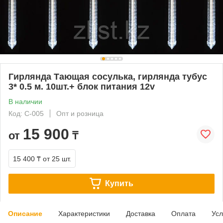
Гирлянда Тающая сосулька, гирлянда тубус
3* 0.5 м. 10шт.+ блок питания 12v
В наличии
Код: С-005
Опт и розница
15 900
от
₸
15 400 ₸
от 25 шт.
Купить
Описание
Характеристики
Доставка
Оплата
Усл