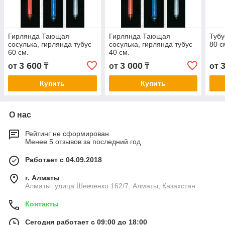
Гирлянда Тающая
Гирлянда Тающая
Тубу
сосулька, гирлянда тубус
сосулька, гирлянда тубус
80 с
60 см.
40 см.
3 600
3 000
от
₸
от
₸
от
Купить
Купить
О нас
Рейтинг не сформирован
Менее 5 отзывов за последний год
Работает с 04.09.2018
г. Алматы
Алматы. улица Шевченко 162/7, Алматы, Казахстан
Контакты
Сегодня работает с 09:00 до 18:00