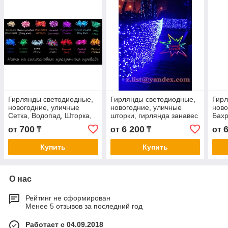
Гирлянды светодиодные,
Гирлянды светодиодные,
Гирл
новогодние, уличные
новогодние, уличные
ново
Сетка, Водопад, Шторка,
шторки, гирлянда занавес
Бахр
Бахрома, Струна, Нить,
шторка; Длина: 2 - 6
700
6 200
от
₸
от
₸
от
Twinkle Light
метров
Купить
Купить
О нас
Рейтинг не сформирован
Менее 5 отзывов за последний год
Работает с 04.09.2018