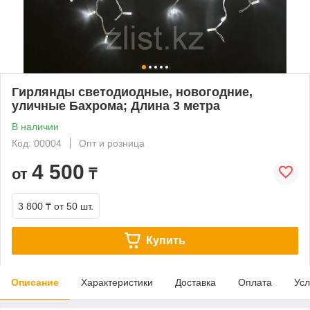
Гирлянды светодиодные, новогодние,
уличные Бахрома; Длина 3 метра
В наличии
Код: 00004
Опт и розница
4 500
от
₸
3 800 ₸
от 50 шт.
Купить
Описание
Характеристики
Доставка
Оплата
Усл