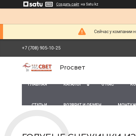
Создать сайт
на Satu.kz
Сейчас у компании н
+7 (708) 905-10-25
Proсвет
ГЛАВНАЯ
КАТАЛОГ
О НАС
КО
СТАТЬИ
ВОЗВРАТ И ОБМЕН
МОНТАЖ