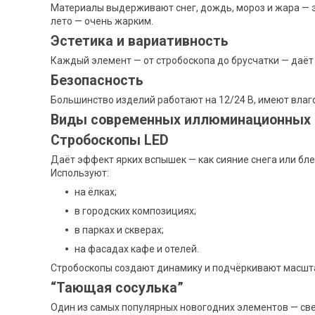
Материалы выдерживают снег, дождь, мороз и жара — э
лето — очень жарким.
Эстетика и вариативность
Каждый элемент — от стробоскопа до брусчатки — даёт
Безопасность
Большинство изделий работают на 12/24 В, имеют влаг
Виды современных иллюминационных 
Стробоскопы LED
Даёт эффект ярких вспышек — как сияние снега или бле
Используют:
на ёлках;
в городских композициях;
в парках и скверах;
на фасадах кафе и отелей.
Стробоскопы создают динамику и подчёркивают масшт
“Тающая сосулька”
Один из самых популярных новогодних элементов — св