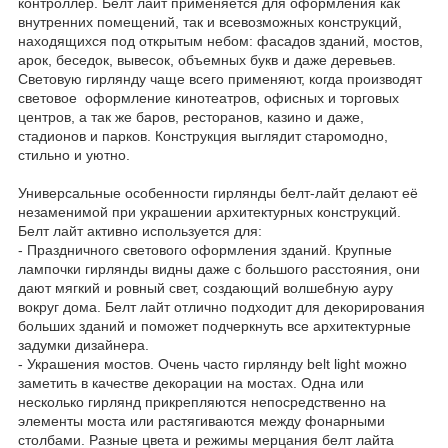
контроллер. Белт лайт применяется для оформления как
внутренних помещений, так и всевозможных конструкций,
находящихся под открытым небом: фасадов зданий, мостов,
арок, беседок, вывесок, объемных букв и даже деревьев.
Световую гирлянду чаще всего применяют, когда производят
световое оформление кинотеатров, офисных и торговых
центров, а так же баров, ресторанов, казино и даже,
стадионов и парков. Конструкция выглядит старомодно,
стильно и уютно.
Универсальные особенности гирлянды белт-лайт делают её
незаменимой при украшении архитектурных конструкций.
Белт лайт активно используется для:
- Праздничного светового оформления зданий. Крупные
лампочки гирлянды видны даже с большого расстояния, они
дают мягкий и ровный свет, создающий волшебную ауру
вокруг дома. Белт лайт отлично подходит для декорирования
больших зданий и поможет подчеркнуть все архитектурные
задумки дизайнера.
- Украшения мостов. Очень часто гирлянду belt light можно
заметить в качестве декорации на мостах. Одна или
несколько гирлянд прикрепляются непосредственно на
элементы моста или растягиваются между фонарными
столбами. Разные цвета и режимы мерцания белт лайта