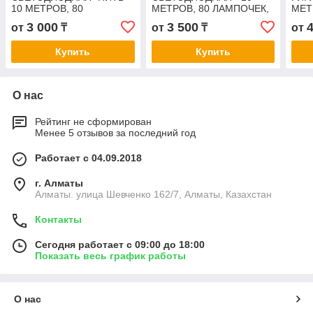
10 МЕТРОВ, 80
МЕТРОВ, 80 ЛАМПОЧЕК,
МЕТ
ЛАМПОЧЕК,
ГОЛУБОЙ СВЕТ, СВЕТИТ
РАЗ
3 000
3 500
от
₸
от
₸
от
РАЗНОЦВЕТНАЯ,
ПОСТОЯННО
ТЁП
МЕРЦАЮЩАЯ
Купить
Купить
О нас
Рейтинг не сформирован
Менее 5 отзывов за последний год
Работает с 04.09.2018
г. Алматы
Алматы. улица Шевченко 162/7, Алматы, Казахстан
Контакты
Сегодня работает с 09:00 до 18:00
Показать весь график работы
О нас