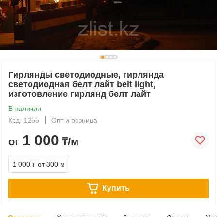
Гирлянды светодиодные, гирлянда
светодиодная белт лайт belt light,
изготовление гирлянд белт лайт
В наличии
Код: 1255
Опт и розница
1 000
от
₸/м
1 000 ₸
от 300 м
Купить