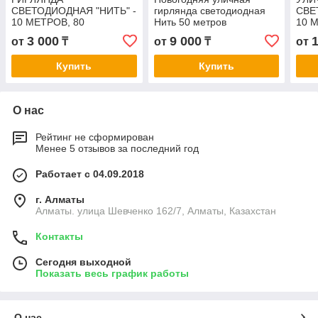
СВЕТОДИОДНАЯ "НИТЬ" -
гирлянда светодиодная
СВЕ
10 МЕТРОВ, 80
Нить 50 метров
10 
ЛАМПОЧЕК,
ЛАМ
3 000
9 000
от
₸
от
₸
от
РАЗНОЦВЕТНАЯ,
МУЛ
МЕРЦАЮЩАЯ
МЕ
Купить
Купить
О нас
Рейтинг не сформирован
Менее 5 отзывов за последний год
Работает с 04.09.2018
г. Алматы
Алматы. улица Шевченко 162/7, Алматы, Казахстан
Контакты
Сегодня выходной
Показать весь график работы
О нас