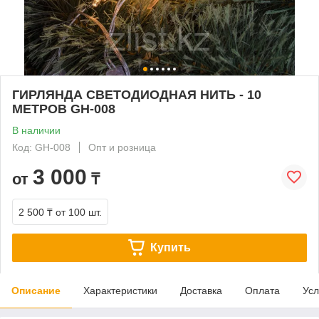
ГИРЛЯНДА СВЕТОДИОДНАЯ НИТЬ - 10
МЕТРОВ GH-008
В наличии
Код: GH-008
Опт и розница
3 000
от
₸
2 500 ₸
от 100 шт.
Купить
Описание
Характеристики
Доставка
Оплата
Усл