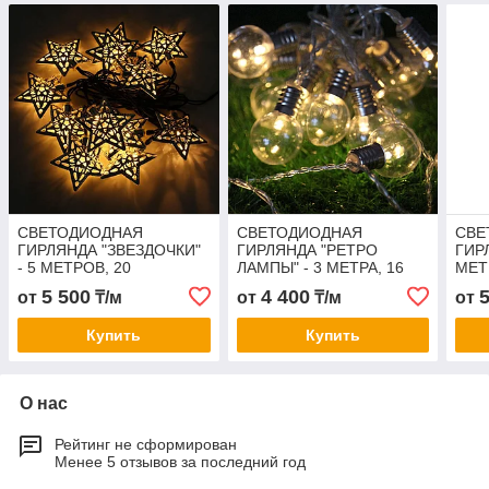
СВЕТОДИОДНАЯ
СВЕТОДИОДНАЯ
СВЕ
ГИРЛЯНДА "ЗВЕЗДОЧКИ"
ГИРЛЯНДА "РЕТРО
ГИР
- 5 МЕТРОВ, 20
ЛАМПЫ" - 3 МЕТРА, 16
МЕТ
ЛАМПОЧЕК, ТЕПЛЫЙ
ЛАМПОЧЕК, ТЕПЛЫЙ
ТЕП
5 500
4 400
от
₸/м
от
₸/м
от
СВЕТ, СВЕТИТ
СВЕТ, СВЕТИТ
ПОС
ПОСТОЯННО
ПОСТОЯННО
Купить
Купить
О нас
Рейтинг не сформирован
Менее 5 отзывов за последний год