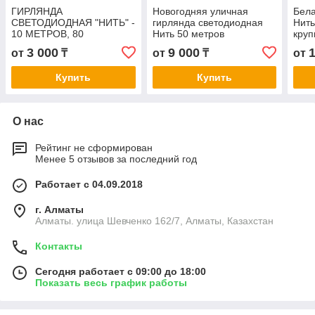
ГИРЛЯНДА
Новогодняя уличная
Бела
СВЕТОДИОДНАЯ "НИТЬ" -
гирлянда светодиодная
Нить
10 МЕТРОВ, 80
Нить 50 метров
круп
ЛАМПОЧЕК,
3 000
9 000
от
₸
от
₸
от
РАЗНОЦВЕТНАЯ,
МЕРЦАЮЩАЯ
Купить
Купить
О нас
Рейтинг не сформирован
Менее 5 отзывов за последний год
Работает с 04.09.2018
г. Алматы
Алматы. улица Шевченко 162/7, Алматы, Казахстан
Контакты
Сегодня работает с 09:00 до 18:00
Показать весь график работы