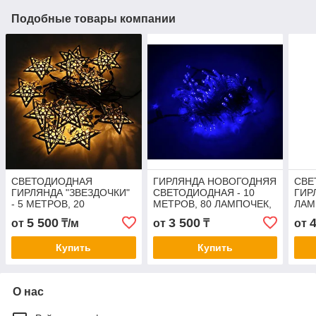
Подобные товары компании
СВЕТОДИОДНАЯ
ГИРЛЯНДА НОВОГОДНЯЯ
СВЕ
ГИРЛЯНДА "ЗВЕЗДОЧКИ"
СВЕТОДИОДНАЯ - 10
ГИР
- 5 МЕТРОВ, 20
МЕТРОВ, 80 ЛАМПОЧЕК,
ЛАМП
ЛАМПОЧЕК, ТЕПЛЫЙ
ГОЛУБОЙ СВЕТ, СВЕТИТ
ЛАМ
5 500
3 500
от
₸/м
от
₸
от
СВЕТ, СВЕТИТ
ПОСТОЯННО
СВЕ
ПОСТОЯННО
ПОС
Купить
Купить
О нас