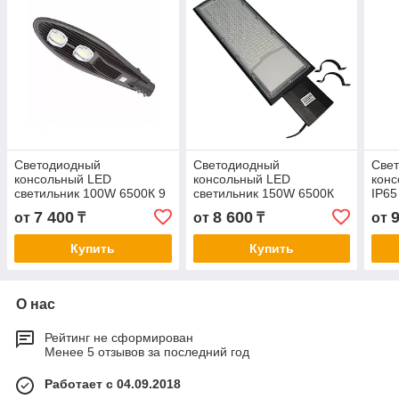
Светодиодный
Светодиодный
Свет
консольный LED
консольный LED
кон
светильник 100W 6500К 9
светильник 150W 6500К
IP65
000 Lm уличный
13 000 Lm уличный
7 400
8 600
от
₸
от
₸
от
Купить
Купить
О нас
Рейтинг не сформирован
Менее 5 отзывов за последний год
Работает с 04.09.2018