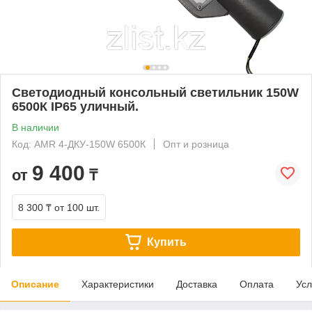
Светодиодный консольный светильник 150W
6500К IP65 уличный.
В наличии
Код: AMR 4-ДКУ-150W 6500К
Опт и розница
9 400
от
₸
8 300 ₸
от 100 шт.
Купить
Описание
Характеристики
Доставка
Оплата
Усл