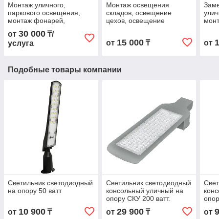
Монтаж уличного,
Монтаж освещения
Заме
паркового освещения,
складов, освещение
улич
монтаж фонарей,
цехов, освещение
мон
светильников СКУ, ДКУ,
промышленных объектов
свет
30 000
от
₸/
монтаж опор уличного
монт
15 000
от
₸
от
услуга
освещения
осв
Подобные товары компании
Светильник светодиодный
Светильник светодиодный
Свет
на опору 50 ватт
консольный уличный на
конс
опору СКУ 200 ватт.
опор
10 900
29 900
от
₸
от
₸
от