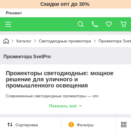
Скидки опт до 30%
Proсвет
Каталог
Светодиодные прожектора
Прожектора Svet
Прожектора SvetPro
Прожекторы светодиодные: мощное
решение для уличного и
промышленного освещения
Современные светодиодные прожекторы — это
универсальные осветительные приборы, которые
Показать всё
обеспечивают мощный световой поток и высокую
энергоэффективность. Они широко применяются в
освещении улиц, фасадов, складов, строительных объектов,
спортивных площадок, рекламных конструкций и парковок.
Сортировка
0
Фильтры
Благодаря прочному корпусу, высокой степени защиты и