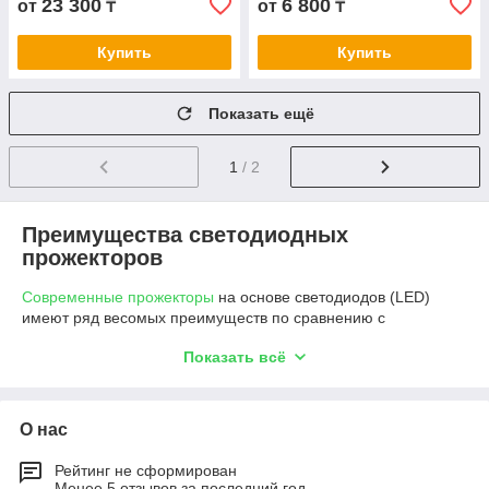
23 300
6 800
от
₸
от
₸
Купить
Купить
Показать ещё
1
/ 2
Преимущества светодиодных
прожекторов
Современные прожекторы
на основе светодиодов (LED)
имеют ряд весомых преимуществ по сравнению с
традиционными аналогами:
Показать всё
Энергоэффективность
: экономия электроэнергии
до 80% по сравнению с галогеновыми или натриевыми
источниками света.
О нас
Долговечность
: срок службы может достигать 50
000 часов.
Рейтинг не сформирован
Менее 5 отзывов за последний год
Устойчивость к перепадам температуры
и влаге