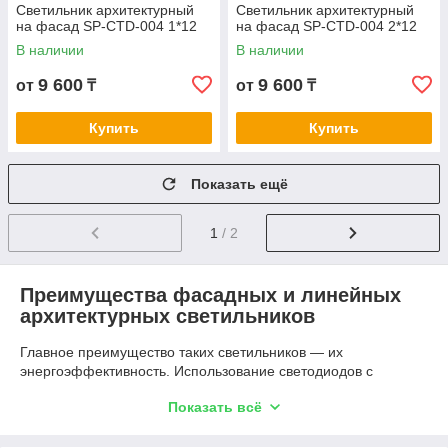
Светильник архитектурный
Светильник архитектурный
на фасад SP-CTD-004 1*12
на фасад SP-CTD-004 2*12
В наличии
В наличии
9 600
9 600
от
₸
от
₸
Купить
Купить
Показать ещё
1
/ 2
Преимущества фасадных и линейных
архитектурных светильников
Главное преимущество таких светильников — их
энергоэффективность. Использование светодиодов с
высокой световой отдачей позволяет снизить
Показать всё
энергопотребление до 70 % по сравнению с традиционными
лампами. Корпус из алюминиевого сплава обеспечивает
устойчивость к перепадам температур и влаге, а