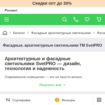
Скидки опт до 30%
Proсвет
Каталог
Фасадные архитектурные светильники
Фаса
Фасадные, архитектурные светильники ТМ SvetPRO
Архитектурные и фасадные
светильники SvetPRO — дизайн,
технология и надежность
Современное освещение — это не просто вопрос
видимости. Это инструмент, который задаёт настроение,
Показать всё
подчёркивает архитектуру и делает пространство живым.
Архитектурные и фасадные светильники SvetPRO
—
пример того, как инженерия и дизайн работают вместе. Они
не просто светят — они формируют облик здания ночью,
Сортировка
0
Фильтры
превращая его в выразительный акцент городской среды.