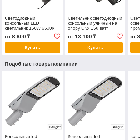
Светодиодный
Светильник светодиодный
Свет
консольный LED
консольный уличный на
осв
светильник 150W 6500К
опору СКУ 150 ватт.
про
13 000 Lm уличный
фото
8 600
13 100
от
₸
от
₸
от
Купить
Купить
Подобные товары компании
Консольный led
Консольный led
Конс