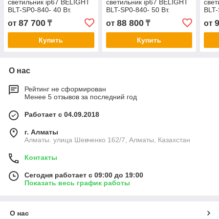
светильник ip67 BELIGHT
светильник ip67 BELIGHT
свет
BLT-SP0-840- 40 Вт.
BLT-SP0-840- 50 Вт.
BLT-
Гарантия 3- 5 лет.
Гарантия 3- 5 лет.
Гара
87 700
88 800
от
₸
от
₸
от
Сертификат СТ КЗ
Сертификат СТ КЗ
Серт
Купить
Купить
О нас
Рейтинг не сформирован
Менее 5 отзывов за последний год
Работает с 04.09.2018
г. Алматы
Алматы. улица Шевченко 162/7, Алматы, Казахстан
Контакты
Сегодня работает с 09:00 до 19:00
Показать весь график работы
О нас