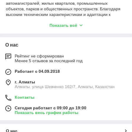
автомагистралей, жилых кварталов, промышленных
объектов, парков и общественных пространств. Благодаря
высоким техническим характеристикам и адаптации к
казахстанским климатическим условиям, продукция бренда
Показать всё
уверенно конкурирует с международными аналогами.
Что делает консольный светильник BELIGHT выбором
профессионалов
О нас
Оптимальное соотношение света и затрат
Рейтинг не сформирован
Менее 5 отзывов за последний год
Светильник обеспечивает стабильный световой поток при
минимальных энергозатратах — до
170 Лм/Вт
. Это
Работает с 04.09.2018
позволяет экономить бюджет на электричестве при
сохранении качественного и равномерного освещения на
г. Алматы
протяжении всего срока службы. Такое решение особенно
Алматы. улица Шевченко 162/7, Алматы, Казахстан
актуально для муниципалитетов, застройщиков и
управляющих компаний.
Контакты
Защита от всего, кроме времени
Сегодня работает с 09:00 до 19:00
Показать весь график работы
Благодаря степени защиты
IP65/IP66/IP67
светильник
устойчив к дождю, пыли, загрязнениям, сильным ветрам,
морозу и жаре. Он уверенно работает при температурах от
-45 до +60 °C
, что критически важно в климате Центральной
О нас