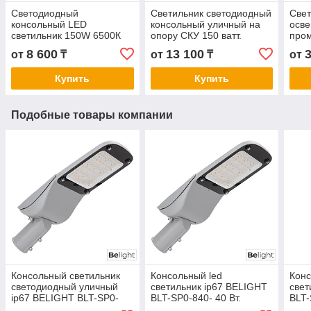
Светодиодный
Светильник светодиодный
Свет
консольный LED
консольный уличный на
осв
светильник 150W 6500К
опору СКУ 150 ватт.
про
13 000 Lm уличный
фото
8 600
13 100
от
₸
от
₸
от
Купить
Купить
Подобные товары компании
Консольный светильник
Консольный led
Конс
светодиодный уличный
светильник ip67 BELIGHT
свет
ip67 BELIGHT BLT-SP0-
BLT-SP0-840- 40 Вт.
BLT-
840- 30 Вт. Гарантия 3- 5
Гарантия 3- 5 лет.
Гара