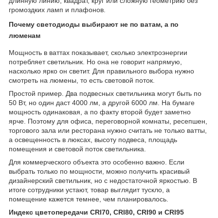
длинную линию, квадрат, круг или сложную геометрию без
громоздких ламп и плафонов.
Почему светодиоды выбирают не по ватам, а по
люменам
Мощность в ваттах показывает, сколько электроэнергии
потребляет светильник. Но она не говорит напрямую,
насколько ярко он светит. Для правильного выбора нужно
смотреть на люмены, то есть световой поток.
Простой пример. Два подвесных светильника могут быть по
50 Вт, но один даст 4000 лм, а другой 6000 лм. На бумаге
мощность одинаковая, а по факту второй будет заметно
ярче. Поэтому для офиса, переговорной комнаты, ресепшен,
торгового зала или ресторана нужно считать не только ватты,
а освещенность в люксах, высоту подвеса, площадь
помещения и световой поток светильника.
Для коммерческого объекта это особенно важно. Если
выбрать только по мощности, можно получить красивый
дизайнерский светильник, но с недостаточной яркостью. В
итоге сотрудники устают, товар выглядит тускло, а
помещение кажется темнее, чем планировалось.
Индекс цветопередачи CRI70, CRI80, CRI90 и CRI95