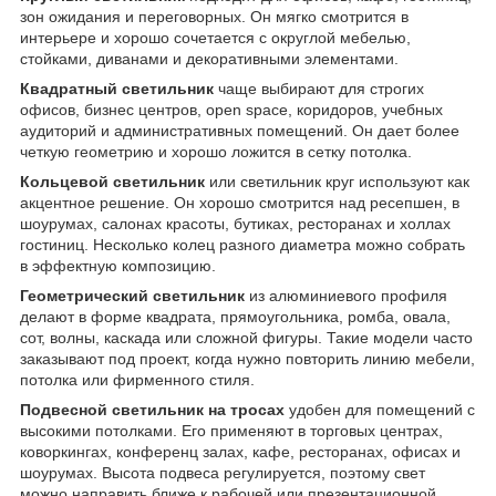
зон ожидания и переговорных. Он мягко смотрится в
интерьере и хорошо сочетается с округлой мебелью,
стойками, диванами и декоративными элементами.
Квадратный светильник
чаще выбирают для строгих
офисов, бизнес центров, open space, коридоров, учебных
аудиторий и административных помещений. Он дает более
четкую геометрию и хорошо ложится в сетку потолка.
Кольцевой светильник
или светильник круг используют как
акцентное решение. Он хорошо смотрится над ресепшен, в
шоурумах, салонах красоты, бутиках, ресторанах и холлах
гостиниц. Несколько колец разного диаметра можно собрать
в эффектную композицию.
Геометрический светильник
из алюминиевого профиля
делают в форме квадрата, прямоугольника, ромба, овала,
сот, волны, каскада или сложной фигуры. Такие модели часто
заказывают под проект, когда нужно повторить линию мебели,
потолка или фирменного стиля.
Подвесной светильник на тросах
удобен для помещений с
высокими потолками. Его применяют в торговых центрах,
коворкингах, конференц залах, кафе, ресторанах, офисах и
шоурумах. Высота подвеса регулируется, поэтому свет
можно направить ближе к рабочей или презентационной