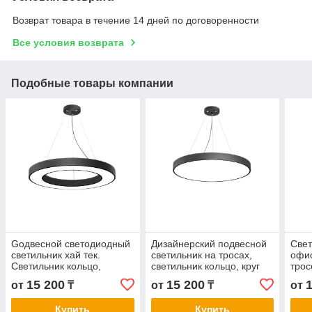
Возврат товара в течение 14 дней по договоренности
Все условия возврата
Подобные товары компании
Gодвесной светодиодный
Дизайнерский подвесной
Свет
светильник хай тек.
светильник на тросах,
офис
Светильник кольцо,
светильник кольцо, круг
трос
светильник круг FH603R-
FH601R-54W-BK-6500K
бизн
15 200
15 200
от
₸
от
₸
от
56W-BK-4000K
56W
Купить
Купить