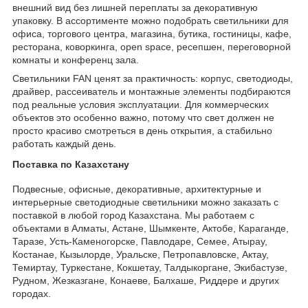
внешний вид без лишней переплаты за декоративную
упаковку. В ассортименте можно подобрать светильники для
офиса, торгового центра, магазина, бутика, гостиницы, кафе,
ресторана, коворкинга, open space, ресепшен, переговорной
комнаты и конференц зала.
Светильники FAN ценят за практичность: корпус, светодиоды,
драйвер, рассеиватель и монтажные элементы подбираются
под реальные условия эксплуатации. Для коммерческих
объектов это особенно важно, потому что свет должен не
просто красиво смотреться в день открытия, а стабильно
работать каждый день.
Поставка по Казахстану
Подвесные, офисные, декоративные, архитектурные и
интерьерные светодиодные светильники можно заказать с
поставкой в любой город Казахстана. Мы работаем с
объектами в Алматы, Астане, Шымкенте, Актобе, Караганде,
Таразе, Усть-Каменогорске, Павлодаре, Семее, Атырау,
Костанае, Кызылорде, Уральске, Петропавловске, Актау,
Темиртау, Туркестане, Кокшетау, Талдыкоргане, Экибастузе,
Рудном, Жезказгане, Конаеве, Балхаше, Риддере и других
городах.