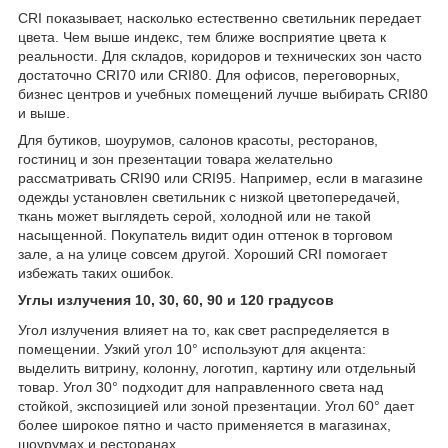
CRI показывает, насколько естественно светильник передает
цвета. Чем выше индекс, тем ближе восприятие цвета к
реальности. Для складов, коридоров и технических зон часто
достаточно CRI70 или CRI80. Для офисов, переговорных,
бизнес центров и учебных помещений лучше выбирать CRI80
и выше.
Для бутиков, шоурумов, салонов красоты, ресторанов,
гостиниц и зон презентации товара желательно
рассматривать CRI90 или CRI95. Например, если в магазине
одежды установлен светильник с низкой цветопередачей,
ткань может выглядеть серой, холодной или не такой
насыщенной. Покупатель видит один оттенок в торговом
зале, а на улице совсем другой. Хороший CRI помогает
избежать таких ошибок.
Углы излучения 10, 30, 60, 90 и 120 градусов
Угол излучения влияет на то, как свет распределяется в
помещении. Узкий угол 10° используют для акцента:
выделить витрину, колонну, логотип, картину или отдельный
товар. Угол 30° подходит для направленного света над
стойкой, экспозицией или зоной презентации. Угол 60° дает
более широкое пятно и часто применяется в магазинах,
шоурумах и ресторанах.