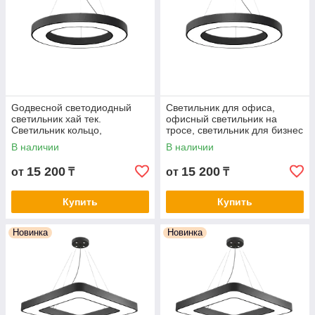
Gодвесной светодиодный
Светильник для офиса,
светильник хай тек.
офисный светильник на
Светильник кольцо,
тросе, светильник для бизнес
светильник круг FH603R-
центра FH603R-56W-BK-
В наличии
В наличии
56W-BK-4000K
6500K
15 200
15 200
от
₸
от
₸
Купить
Купить
Новинка
Новинка