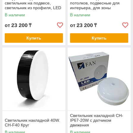
светильник на подвесе,
потолков, подвесные для
светильник из профиля, LED
интерьера, для зоны
светильник на тросах,
ресепшен, светильники для
В наличии
В наличии
светодиодный FH802R-72W-
зоны ожидания FH802R-
BK-4000K
72W-BK-6500K
23 200
23 200
от
₸
от
₸
Купить
Купить
Светильник накладной СН-
Светильник накладной 40W.
IP67-20W с датчиком
СН-F40 Круг
движения
В наличии
В наличии