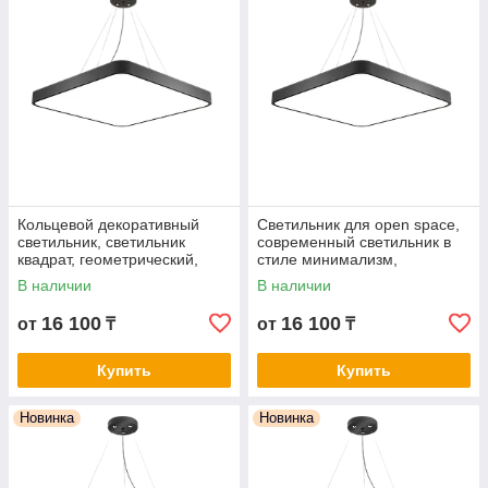
Кольцевой декоративный
Cветильник для open space,
светильник, светильник
современный светильник в
квадрат, геометрический,
стиле минимализм,
интерьерный FH605S-54W-
светильник хай тек FH605S-
В наличии
В наличии
BK-6500K
54W-BK-4000K
16 100
16 100
от
₸
от
₸
Купить
Купить
Новинка
Новинка