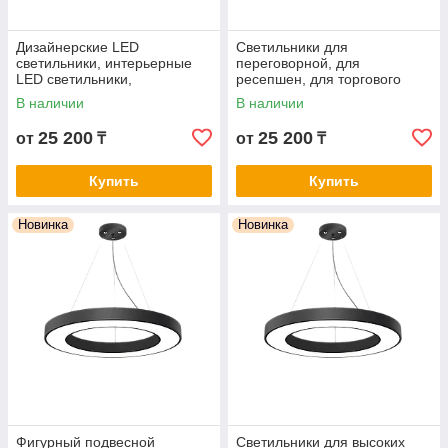
Дизайнерские LED
Светильники для
светильники, интерьерные
переговорной, для
LED светильники,
ресепшен, для торгового
декоративные
зала, для бизнес
В наличии
В наличии
светодиодные подвесные
пространства FH801R-72W-
FH801R-72W-BK-6500K
BK-4000K
25 200
25 200
от
₸
от
₸
Купить
Купить
Новинка
Новинка
Фигурный подвесной
Светильники для высоких