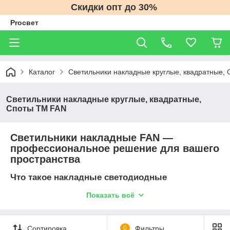
Скидки опт до 30%
Proсвет
Каталог
Светильники накладные круглые, квадратные, 
Светильники накладные круглые, квадратные,
Споты ТМ FAN
Светильники накладные FAN —
профессиональное решение для вашего
пространства
Что такое накладные светодиодные
светильники FAN и зачем они нужны
Показать всё
Светильники FAN — это современное решение в области
светодиодного освещения, ориентированное как на
коммерческие, так и на частные объекты. Модели
Сортировка
0
Фильтры