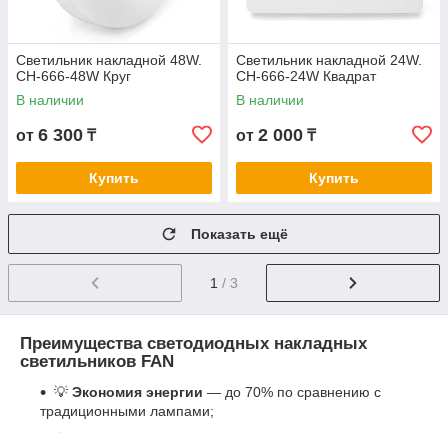
Светильник накладной 48W.
Светильник накладной 24W.
СН-666-48W Круг
СН-666-24W Квадрат
В наличии
В наличии
6 300
2 000
от
₸
от
₸
Купить
Купить
Показать ещё
1
/ 3
Преимущества светодиодных накладных
светильников FAN
💡
Экономия энергии
— до 70% по сравнению с
традиционными лампами;
🔋
Длительный срок службы
— более 50 000