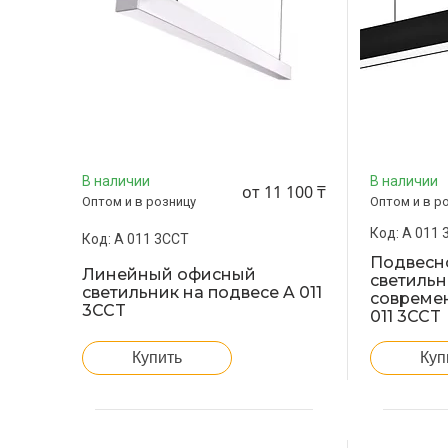
В наличии
В наличии
от 11 100 ₸
Оптом и в розницу
Оптом и в р
A 011 
A 011 3CCT
Подвесн
Линейный офисный
светильн
светильник на подвесе A 011
совреме
3CCT
011 3CCT
Купить
Куп