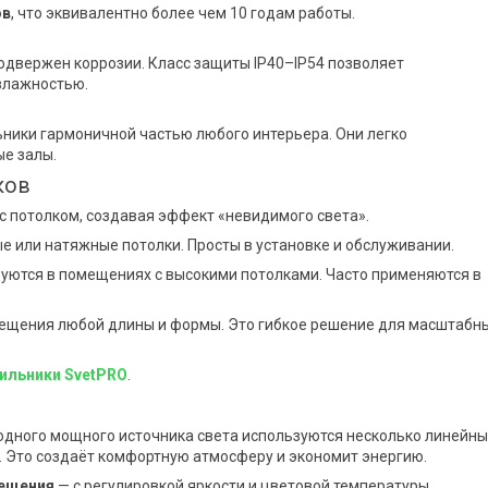
ов
, что эквивалентно более чем 10 годам работы.
одвержен коррозии. Класс защиты IP40–IP54 позволяет
влажностью.
ники гармоничной частью любого интерьера. Они легко
ые залы.
ков
 потолком, создавая эффект «невидимого света».
е или натяжные потолки. Просты в установке и обслуживании.
зуются в помещениях с высокими потолками. Часто применяются в
ещения любой длины и формы. Это гибкое решение для масштабн
ильники SvetPRO
.
 одного мощного источника света используются несколько линейны
. Это создаёт комфортную атмосферу и экономит энергию.
ещения
— с регулировкой яркости и цветовой температуры.