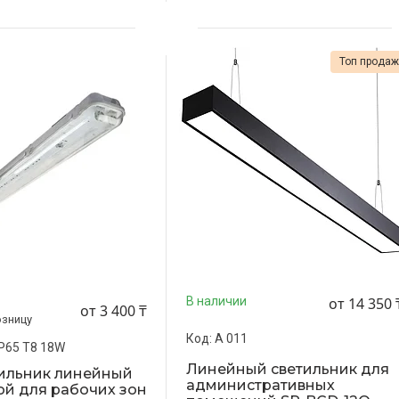
Топ прода
от 14 350 
В наличии
от 3 400 ₸
озницу
A 011
IP65 T8 18W
Линейный светильник для
тильник линейный
административных
й для рабочих зон