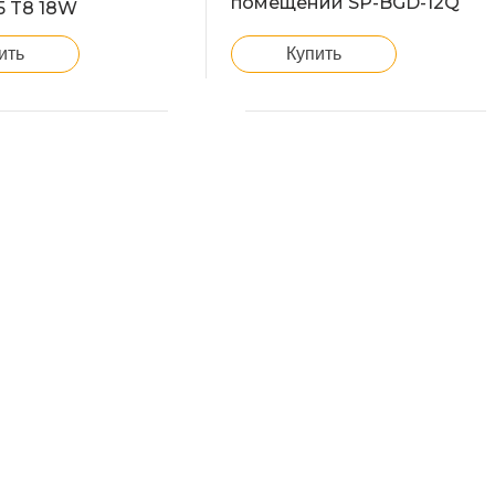
помещений SP-BGD-12Q
65 T8 18W
Купить
ить