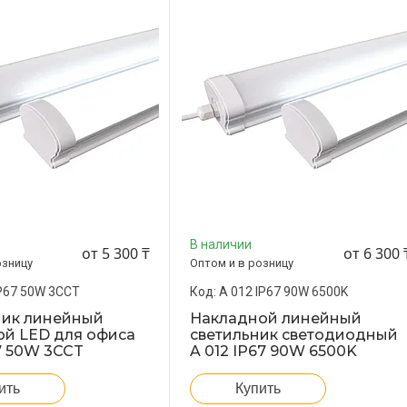
В наличии
от 5 300 ₸
от 6 300 
озницу
Оптом и в розницу
P67 50W 3CCT
A 012 IP67 90W 6500K
ник линейный
Накладной линейный
ой LED для офиса
светильник светодиодный
7 50W 3CCT
A 012 IP67 90W 6500K
ить
Купить