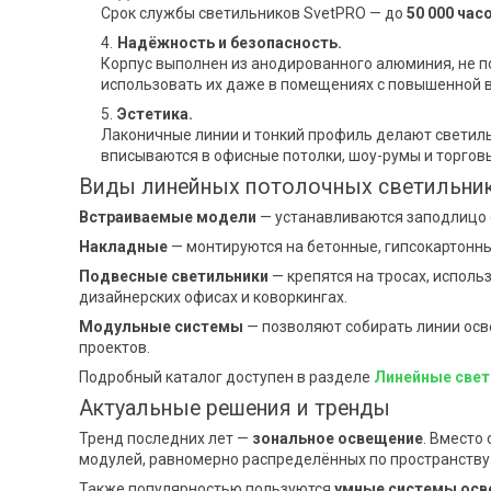
Срок службы светильников SvetPRO — до
50 000 час
Надёжность и безопасность.
Корпус выполнен из анодированного алюминия, не п
использовать их даже в помещениях с повышенной 
Эстетика.
Лаконичные линии и тонкий профиль делают светиль
вписываются в офисные потолки, шоу-румы и торгов
Виды линейных потолочных светильни
Встраиваемые модели
— устанавливаются заподлицо с
Накладные
— монтируются на бетонные, гипсокартонны
Подвесные светильники
— крепятся на тросах, исполь
дизайнерских офисах и коворкингах.
Модульные системы
— позволяют собирать линии осв
проектов.
Подробный каталог доступен в разделе
Линейные свет
Актуальные решения и тренды
Тренд последних лет —
зональное освещение
. Вместо
модулей, равномерно распределённых по пространству
Также популярностью пользуются
умные системы осв