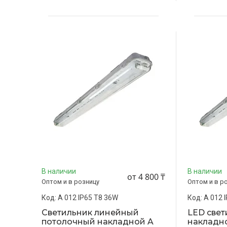
В наличии
В наличии
от 4 800 ₸
Оптом и в розницу
Оптом и в р
A 012 IP65 T8 36W
A 012 
Светильник линейный
LED све
потолочный накладной A
накладно